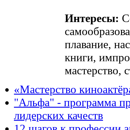
Интересы:
Се
самообразова
плавание, на
книги, импро
мастерство, 
«Мастерство киноактёр
"Альфа" - программа п
лидерских качеств
12 шагов к профессии 