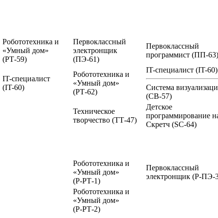
Робототехника и
Первоклассный
Первоклассный
«Умный дом»
электронщик
программист
(ПП-63
(РТ-59)
(ПЭ-61)
IT-специалист
(IT-60)
Робототехника и
IT-специалист
«Умный дом»
(IT-60)
Система визуализац
(РТ-62)
(СВ-57)
Детское
Техническое
программирование н
творчество
(ТТ-47)
Скретч
(SC-64)
Робототехника и
Первоклассный
«Умный дом»
электронщик
(Р-ПЭ-3
(Р-РТ-1)
Робототехника и
«Умный дом»
(Р-РТ-2)