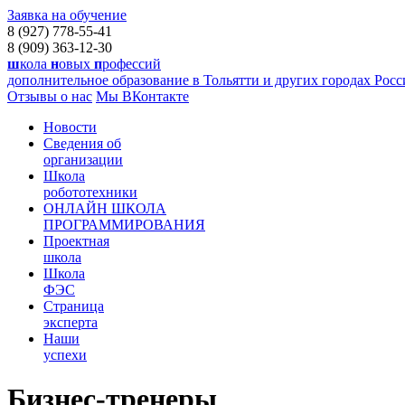
Заявка на обучение
8 (927) 778-55-41
8 (909) 363-12-30
ш
кола
н
овых
п
рофессий
дополнительное образование в Тольятти и других городах Рос
Отзывы о нас
Мы ВКонтакте
Новости
Сведения об
организации
Школа
робототехники
ОНЛАЙН ШКОЛА
ПРОГРАММИРОВАНИЯ
Проектная
школа
Школа
ФЭС
Страница
эксперта
Наши
успехи
Бизнес-тренеры