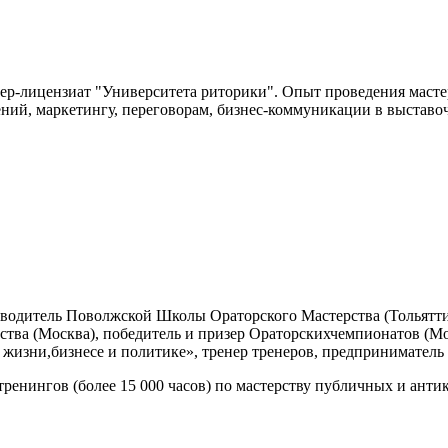
ер-лицензиат "Университета риторики". Опыт проведения масте
ний, маркетингу, переговорам, бизнес-коммуникации в выставоч
водитель Поволжской Школы Ораторского Мастерства (Тольятти,
тва (Москва), победитель и призер Ораторскихчемпионатов (Мос
жизни,бизнесе и политике», тренер тренеров, предприниматель с
тренингов (более 15 000 часов) по мастерству публичных и ан