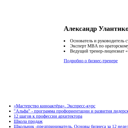
Александр Улантик
Основатель и руководитель с
Эксперт MBA по ораторскому
Ведущий тренер-лицензиат «
Подробно о бизнес-тренере
«Мастерство киноактёра». Экспресс-курс
"Альфа" - программа профориентации и развития лидерск
12 шагов к профессии архитектора
Школа продаж
Школьник -предприниматель. Основы бизнеса за 12 неде