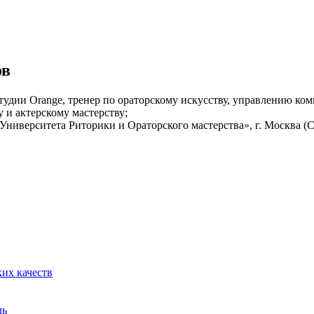
ов
тудии Orange, тренер по ораторскому искусству, управлению ко
 и актерскому мастерству;
Университета Риторики и Ораторского мастерства», г. Москва (
их качеств
ль