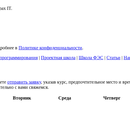
ах IT.
дробнее в
Политике конфиденциальности
.
программирования
|
Проектная школа
|
Школа ФЭС
|
Статьи
|
На
жете
отправить заявку
, указав курс, предпочтительное место и вр
тельно с вами свяжемся.
Вторник
Среда
Четверг