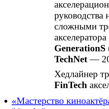
акселерацион
руководства 
сложными тр
акселератора
GenerationS
TechNet
— 20
Хедлайнер т
FinTech
аксе
«Мастерство киноактёр