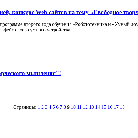
ей, конкурс Web-сайтов на тему «Свободное творч
 программе второго года обучения «Робототехника и «Умный до
терфейс своего умного устройства.
орческого мышления"!
Страницы:
1
2
3
4
5
6
7
8
9
10
11
12
13
14
15
16
17
18