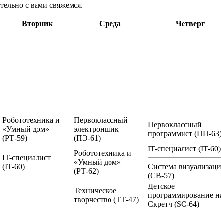
тельно с вами свяжемся.
Вторник
Среда
Четверг
Робототехника и
Первоклассный
Первоклассный
«Умный дом»
электронщик
программист
(ПП-63
(РТ-59)
(ПЭ-61)
IT-специалист
(IT-60)
Робототехника и
IT-специалист
«Умный дом»
(IT-60)
Система визуализац
(РТ-62)
(СВ-57)
Детское
Техническое
программирование н
творчество
(ТТ-47)
Скретч
(SC-64)