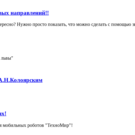
вых направлений!!
ересно? Нужно просто показать, что можно сделать с помощью з
 львы"
 А.Н.Колоярским
ях!
ля мобильных роботов "ТехноМир"!