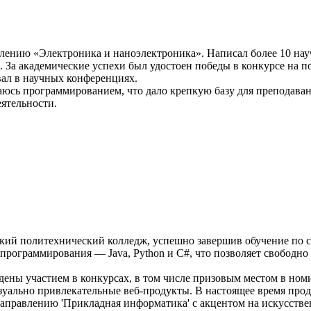
лению «Электроника и наноэлектроника». Написал более 10 нау
. За академические успехи был удостоен победы в конкурсе на
вал в научных конференциях.
аюсь программированием, что дало крепкую базу для преподаван
ятельности.
кий политехнический колледж, успешно завершив обучение по 
программирования — Java, Python и C#, что позволяет свободно
ены участием в конкурсах, в том числе призовым местом в номи
зуально привлекательные веб-продукты. В настоящее время прод
направлению 'Прикладная информатика' с акцентом на искусстве