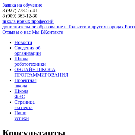
Заявка на обучение
8 (927) 778-55-41
8 (909) 363-12-30
ш
кола
н
овых
п
рофессий
дополнительное образование в Тольятти и других городах Рос
Отзывы о нас
Мы ВКонтакте
Новости
Сведения об
организации
Школа
робототехники
ОНЛАЙН ШКОЛА
ПРОГРАММИРОВАНИЯ
Проектная
школа
Школа
ФЭС
Страница
эксперта
Наши
успехи
Консультанты