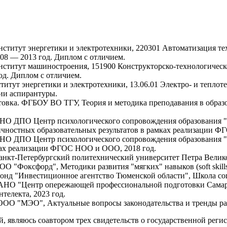
титут энергетики и электротехники, 220301 Автоматизация те
08 — 2013 год. Диплом с отличием.
титут машиностроения, 151900 Конструкторско-технологическо
од. Диплом с отличием.
тут энергетики и электротехники, 13.06.01 Электро- и теплоте
ии аспирантуры.
товка. ФГБОУ ВО ТГУ, Теория и методика преподавания в образ
НО ДПО Центр психологического сопровождения образования 
чностных образовательных результатов в рамках реализации Ф
НО ДПО Центр психологического сопровождения образования "
ках реализации ФГОС НОО и ООО, 2018 год.
нкт-Петербургский политехнический университет Петра Велико
 "Фоксфорд", Методики развития "мягких" навыков (soft skills)
нд "Инвестиционное агентство Тюменской области", Школа соц
АНО "Центр опережающей профессиональной подготовки Самарс
телекта, 2023 год.
ОО "МЭО", Актуальные вопросы законодательства и тренды раз
й, являюсь соавтором трех свидетельств о государственной рег