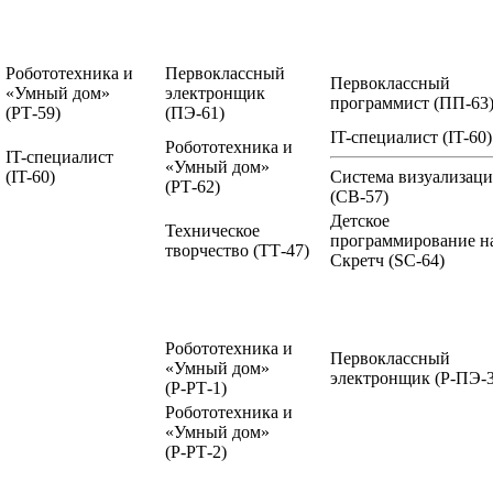
Робототехника и
Первоклассный
Первоклассный
«Умный дом»
электронщик
программист
(ПП-63
(РТ-59)
(ПЭ-61)
IT-специалист
(IT-60)
Робототехника и
IT-специалист
«Умный дом»
(IT-60)
Система визуализац
(РТ-62)
(СВ-57)
Детское
Техническое
программирование н
творчество
(ТТ-47)
Скретч
(SC-64)
Робототехника и
Первоклассный
«Умный дом»
электронщик
(Р-ПЭ-3
(Р-РТ-1)
Робототехника и
«Умный дом»
(Р-РТ-2)