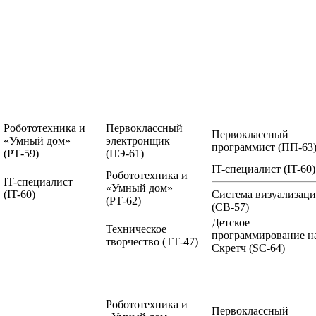
Робототехника и
Первоклассный
Первоклассный
«Умный дом»
электронщик
программист
(ПП-63
(РТ-59)
(ПЭ-61)
IT-специалист
(IT-60)
Робототехника и
IT-специалист
«Умный дом»
(IT-60)
Система визуализац
(РТ-62)
(СВ-57)
Детское
Техническое
программирование н
творчество
(ТТ-47)
Скретч
(SC-64)
Робототехника и
Первоклассный