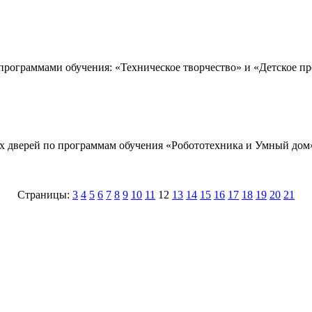
 программами обучения: «Техническое творчество» и «Детское пр
ых дверей по программам обучения «Робототехника и Умный до
Страницы:
3
4
5
6
7
8
9
10
11
12
13
14
15
16
17
18
19
20
21