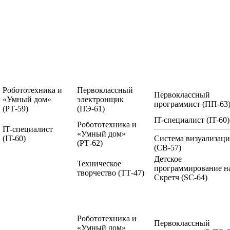
Робототехника и
Первоклассный
Первоклассный
«Умный дом»
электронщик
программист
(ПП-63
(РТ-59)
(ПЭ-61)
IT-специалист
(IT-60)
Робототехника и
IT-специалист
«Умный дом»
(IT-60)
Система визуализац
(РТ-62)
(СВ-57)
Детское
Техническое
программирование н
творчество
(ТТ-47)
Скретч
(SC-64)
Робототехника и
Первоклассный
«Умный дом»