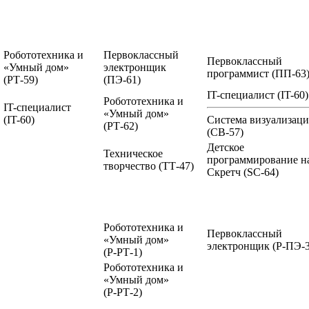
Робототехника и
Первоклассный
Первоклассный
«Умный дом»
электронщик
программист
(ПП-63
(РТ-59)
(ПЭ-61)
IT-специалист
(IT-60)
Робототехника и
IT-специалист
«Умный дом»
(IT-60)
Система визуализац
(РТ-62)
(СВ-57)
Детское
Техническое
программирование н
творчество
(ТТ-47)
Скретч
(SC-64)
Робототехника и
Первоклассный
«Умный дом»
электронщик
(Р-ПЭ-3
(Р-РТ-1)
Робототехника и
«Умный дом»
(Р-РТ-2)