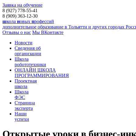
Заявка на обучение
8 (927) 778-55-41
8 (909) 363-12-30
ш
кола
н
овых
п
рофессий
дополнительное образование в Тольятти и других городах Рос
Отзывы о нас
Мы ВКонтакте
Новости
Сведения об
организации
Школа
робототехники
ОНЛАЙН ШКОЛА
ПРОГРАММИРОВАНИЯ
Проектная
школа
Школа
ФЭС
Страница
эксперта
Наши
успехи
Открытые уроки в бизнес-инк