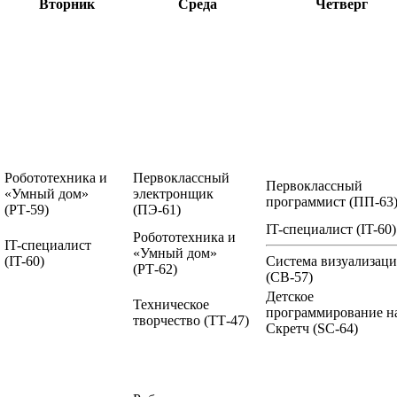
Вторник
Среда
Четверг
Робототехника и
Первоклассный
Первоклассный
«Умный дом»
электронщик
программист
(ПП-63
(РТ-59)
(ПЭ-61)
IT-специалист
(IT-60)
Робототехника и
IT-специалист
«Умный дом»
(IT-60)
Система визуализац
(РТ-62)
(СВ-57)
Детское
Техническое
программирование н
творчество
(ТТ-47)
Скретч
(SC-64)