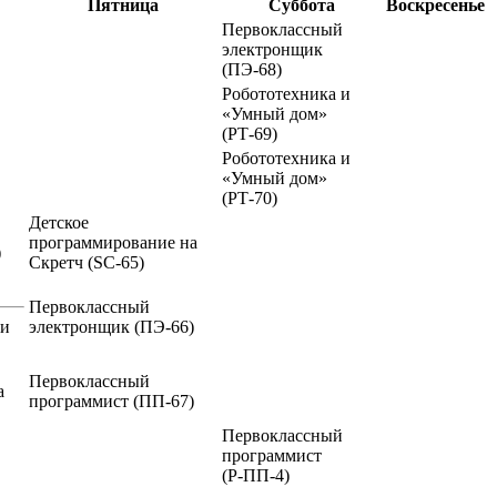
Пятница
Суббота
Воскресенье
Первоклассный
электронщик
(ПЭ-68)
Робототехника и
«Умный дом»
(РТ-69)
Робототехника и
«Умный дом»
(РТ-70)
Детское
программирование на
)
Скретч
(SC-65)
Первоклассный
ии
электронщик
(ПЭ-66)
Первоклассный
а
программист
(ПП-67)
Первоклассный
программист
(Р-ПП-4)