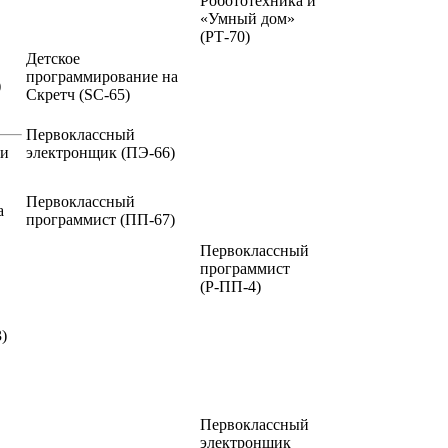
Робототехника и
«Умный дом»
(РТ-70)
Детское
программирование на
)
Скретч
(SC-65)
Первоклассный
ии
электронщик
(ПЭ-66)
Первоклассный
а
программист
(ПП-67)
Первоклассный
программист
(Р-ПП-4)
)
Первоклассный
электронщик