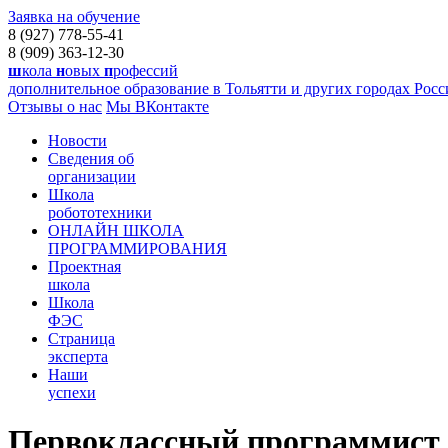
Заявка на обучение
8 (927) 778-55-41
8 (909) 363-12-30
ш
кола
н
овых
п
рофессий
дополнительное образование в Тольятти и других городах Рос
Отзывы о нас
Мы ВКонтакте
Новости
Сведения об
организации
Школа
робототехники
ОНЛАЙН ШКОЛА
ПРОГРАММИРОВАНИЯ
Проектная
школа
Школа
ФЭС
Страница
эксперта
Наши
успехи
Первоклассный программист