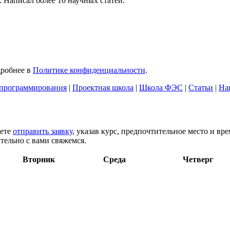
 Написал более 10 научных статей.
дробнее в
Политике конфиденциальности
.
программирования
|
Проектная школа
|
Школа ФЭС
|
Статьи
|
На
жете
отправить заявку
, указав курс, предпочтительное место и вр
тельно с вами свяжемся.
Вторник
Среда
Четверг