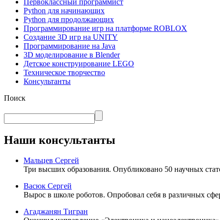
Первоклассный программист
Python для начинающих
Python для продолжающих
Программирование игр на платформе ROBLOX
Создание 3D игр на UNITY
Программирование на Java
3D моделирование в Blender
Детское конструирование LEGO
Техническое творчество
Консультанты
Поиск
Наши консультанты
Мальцев Сергей
Три высших образования. Опубликовано 50 научных стат
Васюк Сергей
Вырос в школе роботов. Опробовал себя в различных сфер
Агаджанян Тигран