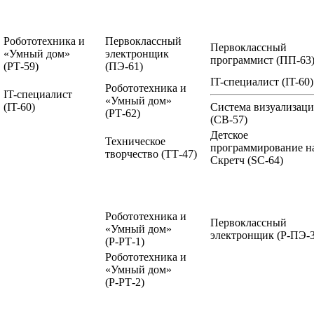
Робототехника и
Первоклассный
Первоклассный
«Умный дом»
электронщик
программист
(ПП-63
(РТ-59)
(ПЭ-61)
IT-специалист
(IT-60)
Робототехника и
IT-специалист
«Умный дом»
(IT-60)
Система визуализац
(РТ-62)
(СВ-57)
Детское
Техническое
программирование н
творчество
(ТТ-47)
Скретч
(SC-64)
Робототехника и
Первоклассный
«Умный дом»
электронщик
(Р-ПЭ-3
(Р-РТ-1)
Робототехника и
«Умный дом»
(Р-РТ-2)